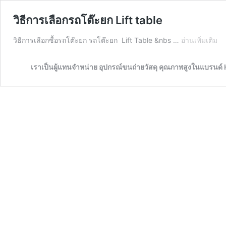
วิธีการเลือกรถโต๊ะยก Lift table
วิธี
วิธีการเลือกซื้อรถโต๊ะยก รถโต๊ะยก Lift Table &nbs …
อ่านเพิ่มเติม
กา
เลื
เราเป็นผู้แทนจำหน่าย อุปกรณ์ขนถ่ายวัสดุ คุณภาพสูงในแบรนด
รถ
โต
ยก
Lif
ta