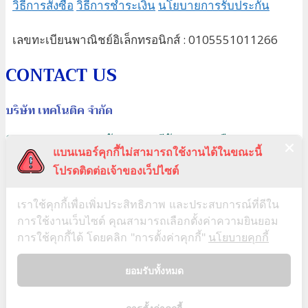
วิธีการสั่งซื้อ
วิธีการชำระเงิน
นโยบายการรับประกัน
เลขทะเบียนพาณิชย์อิเล็กทรอนิกส์ : 0105551011266
CONTACT US
บริษัท เทคโนติค จำกัด
179/79 ถ.นาวงประชาพัฒนา แขวงสีกัน เขตดอนเมือง กรุงเทพฯ
แบนเนอร์คุกกี้ไม่สามารถใช้งานได้ในขณะนี้
10210
โปรดติดต่อเจ้าของเว็ปไซต์
02-929-6729, 02-929-6626-27
091-465-6261, 091-465-6263
เราใช้คุกกี้เพื่อเพิ่มประสิทธิภาพ และประสบการณ์ที่ดีใน
FAX: 02-929-6734
sales@technotic.co.th
การใช้งานเว็บไซต์ คุณสามารถเลือกตั้งค่าความยินยอม
Line ID: @tnt179
My Fanpage on Facebook
My Channel on Youtube
การใช้คุกกี้ได้ โดยคลิก "การตั้งค่าคุกกี้"
นโยบายคุกกี้
ยอมรับทั้งหมด
แผนที่เดินทาง